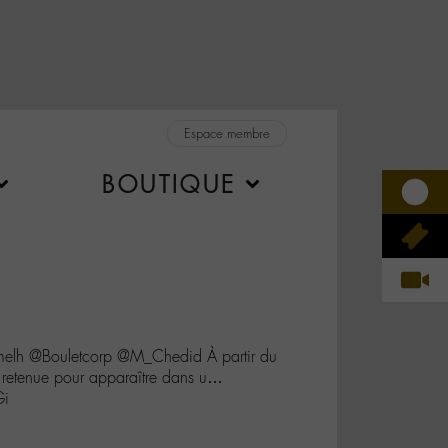
Espace membre
BOUTIQUE
lh @Bouletcorp @M_Chedid À partir du
t retenue pour apparaître dans u…
Gi