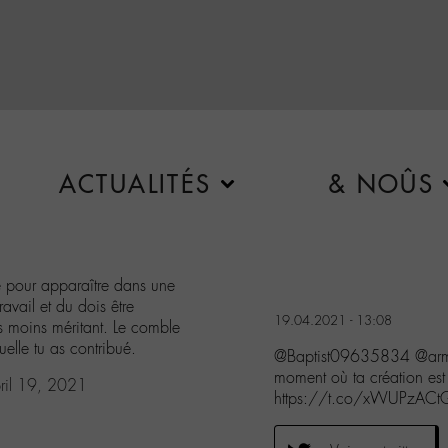
ACTUALITÉS
& NOÛS
e pour apparaître dans une
avail et du dois être
19.04.2021 - 13:08
s moins méritant. Le comble
uelle tu as contribué.
@Baptist09635834 @arme
moment où ta création es
ril 19, 2021
https://t.co/xWUPzACt