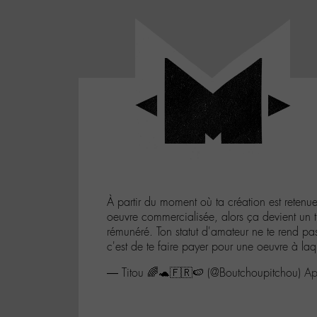
Panneau de gestion des cookies
LABO
-
Aller
Laboratoire
au
poétique
M-
menu
et
musical
Aller
autour
au
de
contenu
l'univers
Aller
de
-
à
M-
À partir du moment où ta création est retenu
la
oeuvre commercialisée, alors ça devient un tr
recherche
rémunéré. Ton statut d'amateur ne te rend pa
c'est de te faire payer pour une oeuvre à laq
— Titou 🌈🐢🇫🇷🍉 (@Boutchoupitchou)
Ap