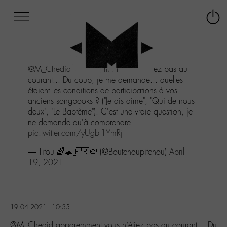
Afficher
Panneau de gestion des cookies
Labo
Connex
-
le
M-
menu
Aller
@M_Chedid
apparemment vous n'étiez pas au
au
courant... Du coup, je me demande... quelles
menu
étaient les conditions de participations à vos
Aller
anciens songbooks ? ("Je dis aime", "Qui de nous
au
deux", "Le Baptême"). C'est une vraie question, je
contenu
ne demande qu'à comprendre.
Aller
pic.twitter.com/yUgbl1YmRj
à
la
— Titou 🌈🐢🇫🇷🍉 (@Boutchoupitchou)
April
recherche
19, 2021
19.04.2021 - 10:35
@M_Chedid apparemment vous n’étiez pas au courant… Du