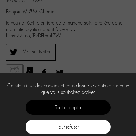
19.04.2021 - 10:39
Bonjour M @M_Chedid
Je vous ai écrit bien tard ce dimanche soir, je réitère donc
mon interrogation quant à ce vil…
https://t.co/PzDFLmpL7W
Voir sur twitter
0
Ce site utilise des cookies et vous donne le contrôle sur ceux
que vous souhaitez activer
Tout accepter
Tout refuser