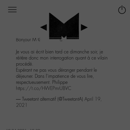
Afficher
Panneau de gestion des cookies
Labo
Connex
-
le
M-
menu
Aller
Bonjour M
@M_Chedid
au
menu
Je vous ai écrit bien tard ce dimanche soir, je
Aller
réitère donc mon interrogation quant à ce vilain
au
procédé.
contenu
Espérant ne pas vous déranger pendant le
Aller
déjeuner. Dans l'impatience de vous lire,
à
respectueusement. Philippe
la
https://t.co/HWEPmrUBVC
recherche
— Tweetant alternatif (@TweetantA)
April 19,
2021