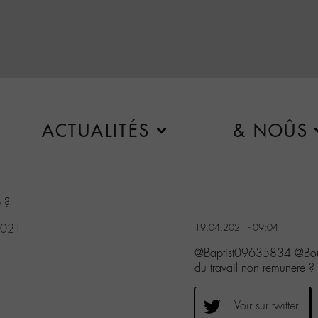
ACTUALITÉS
& NOÛS
e ?
2021
19.04.2021 - 09:04
@Baptist09635834 @Boul
du travail non remunere ?
Voir sur twitter