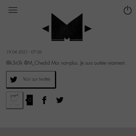
Afficher
Panneau de gestion des cookies
Labo
Connex
-
le
M-
menu
Aller
au
menu
19.04.2021 - 07:06
Aller
au
@k3rt3k @M_Chedid Moi non-plus. Je suis outrée vraiment.
contenu
Aller
Voir sur twitter
à
la
recherche
0