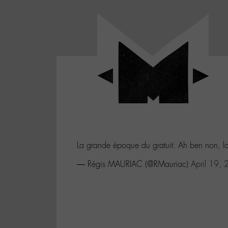
Panneau de gestion des cookies
LABO
-
Aller
Laboratoire
au
poétique
M-
menu
et
musical
Aller
autour
au
de
contenu
l'univers
Aller
de
-
à
M-
La grande époque du gratuit. Ah ben non, l
la
recherche
— Régis MAURIAC (@RMauriac)
April 19,