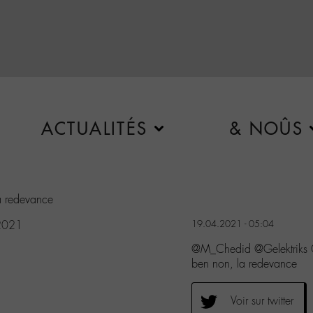
ACTUALITÉS
& NOÛS
a redevance
 2021
19.04.2021 - 05:04
@M_Chedid @Gelektriks @
ben non, la redevance
Voir sur twitter