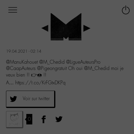
Afficher
Panneau de gestion des cookies
Labo
Connex
-
le
M-
menu
Aller
au
menu
19.04.2021 - 02:14
Aller
au
@ManuKahouet @M_Chedid @LigueAuteursPro
contenu
@CaapAuteurs @Pigeongratuit Oh oui @M_Chedid moi je
Aller
veux bien !! 👉🍩 !!
à
A… https://t.co/KrFGtxDKPq
la
recherche
Voir sur twitter
0