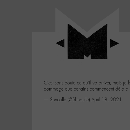
Panneau de gestion des cookies
LABO
-
Aller
Laboratoire
au
poétique
M-
menu
et
musical
Aller
autour
au
de
contenu
l'univers
Aller
de
-
à
M-
C'est sans doute ce qu'il va arriver, mais je l
la
dommage que certains commencent déjà à l
recherche
— Shnoulle (@Shnoulle)
April 18, 2021