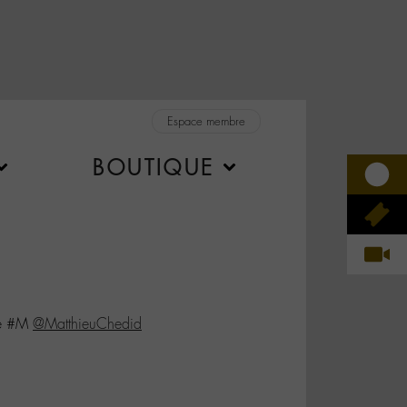
Espace membre
BOUTIQUE
ce #M
@MatthieuChedid