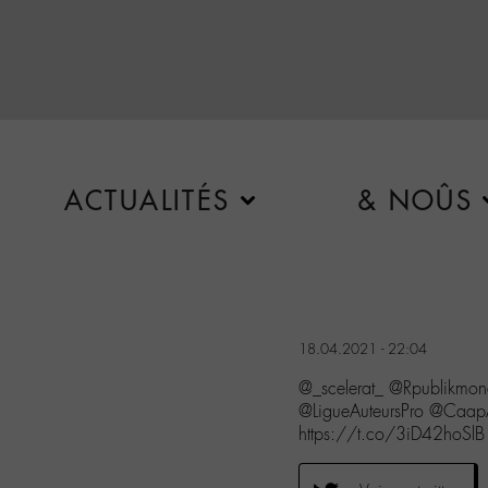
ACTUALITÉS
& NOÛS
18.04.2021 - 22:04
@_scelerat_ @Rpublikm
@LigueAuteursPro @CaapAu
https://t.co/3iD42hoSlB