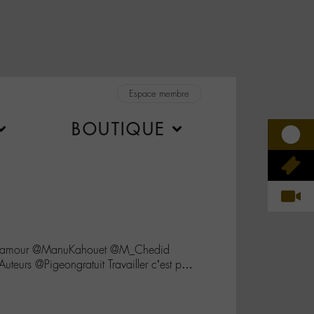
Espace membre
BOUTIQUE
onamour @ManuKahouet @M_Chedid
teurs @Pigeongratuit Travailler c’est p…