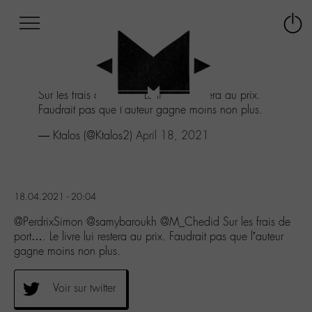
Afficher
Panneau de gestion des cookies
Labo
Connex
-
le
M-
menu
Aller
Sur les frais de port.... Le livre lui restera au prix.
au
Faudrait pas que l'auteur gagne moins non plus.
menu
Aller
— Ktalos (@Ktalos2)
April 18, 2021
au
contenu
Aller
à
18.04.2021 - 20:04
la
recherche
@PerdrixSimon @samybaroukh @M_Chedid Sur les frais de
port…. Le livre lui restera au prix. Faudrait pas que l’auteur
gagne moins non plus.
Voir sur twitter