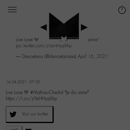
Afficher
Panneau de gestion des cookies
Labo
Connex
-
le
M-
menu
Aller
Live Love 💛
#MathieuChedid
“Je dis aime”
au
pic.twitter.com/zYaHHyqVkp
menu
Aller
— Dancetaria (@dancetariaaa)
April 16, 2021
au
contenu
Aller
à
16.04.2021 - 07:30
la
recherche
Live Love 💛 #MathieuChedid “Je dis aime”
https://t.co/zYaHHyqVkp
Voir sur twitter