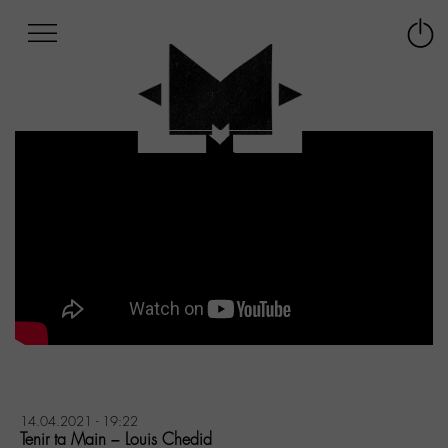
Afficher
Panneau de gestion des cookies
Labo
Connex
-
le
M-
menu
Aller
au
menu
Aller
au
contenu
Aller
à
la
recherche
14.04.2021 - 19:22
Tenir ta Main – Louis Chedid