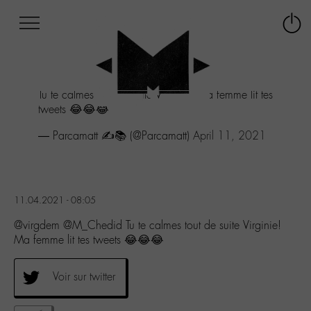
Afficher
Panneau de gestion des cookies
Labo
Connex
-
le
M-
menu
Aller
Tu te calmes tout de suite Virginie! Ma femme lit tes
au
tweets 😂😂😂
menu
Aller
— Parcamatt ✍️📚 (@Parcamatt)
April 11, 2021
au
contenu
Aller
à
la
11.04.2021 - 08:05
recherche
@virgdem @M_Chedid Tu te calmes tout de suite Virginie!
Ma femme lit tes tweets 😂😂😂
Voir sur twitter