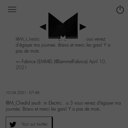
Afficher
Panneau de gestion des cookies
Labo
Connex
-
le
M-
menu
Aller
@M_Chedid
jeudi .m Electric.. a 3 vous venez
au
d'égayer ma journée. Bravo et merci les gars! Y a
menu
pas de mots.
Aller
au
— Fabrice LEMMEL (@LemmelFabrice)
April 10,
contenu
2021
Aller
à
la
recherche
10.04.2021 - 07:48
@M_Chedid jeudi .m Electric.. a 3 vous venez d’égayer ma
journée. Bravo et merci les gars! Y a pas de mots.
Voir sur twitter