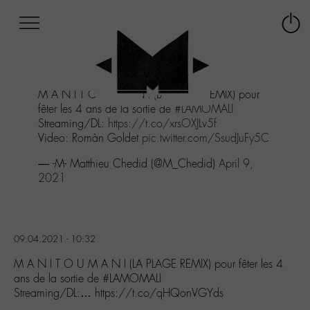
Afficher
Panneau de gestion des cookies
Labo
Connex
-
le
M-
menu
Aller
M A N I T O U M A N I (LA PLAGE REMIX) pour
au
fêter les 4 ans de la sortie de
#LAMOMALI
menu
Streaming/DL:
https://t.co/xrsOXJLv5f
Aller
Video: Romàn Goldet
pic.twitter.com/SsudJuFy5C
au
contenu
— -M- Matthieu Chedid (@M_Chedid)
April 9,
Aller
2021
à
la
recherche
09.04.2021 - 10:32
M A N I T O U M A N I (LA PLAGE REMIX) pour fêter les 4
ans de la sortie de #LAMOMALI
Streaming/DL:… https://t.co/qHQonVGYds