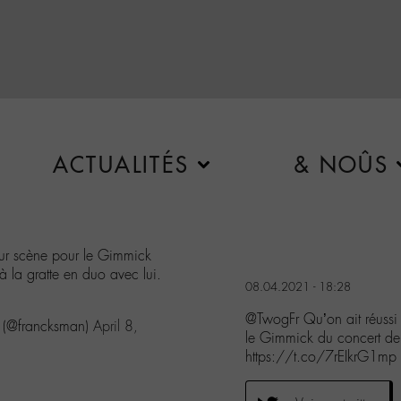
ACTUALITÉS
& NOÛS
sur scène pour le Gimmick
à la gratte en duo avec lui.
08.04.2021 - 18:28
@TwogFr Qu’on ait réussi 
!! (@francksman)
April 8,
le Gimmick du concert de 
https://t.co/7rEIkrG1mp