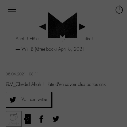
Afficher
Panneau de gestion des cookies
Labo
Connex
-
le
M-
menu
Aller
Ahah ! Hâte d’en savoir plus partoutatix !
au
menu
— Will B (@feelback)
April 8, 2021
Aller
au
contenu
Aller
08.04.2021 - 08:11
à
la
@M_Chedid Ahah ! Hâte d’en savoir plus partoutatix !
recherche
Voir sur twitter
0