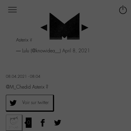
Afficher
Panneau de gestion des cookies
Labo
Connex
-
le
M-
menu
Aller
Asterix ?
au
menu
— Lulu (@knowidea__)
April 8, 2021
Aller
au
contenu
Aller
08.04.2021 - 08:04
à
la
@M_Chedid Asterix ?
recherche
Voir sur twitter
0