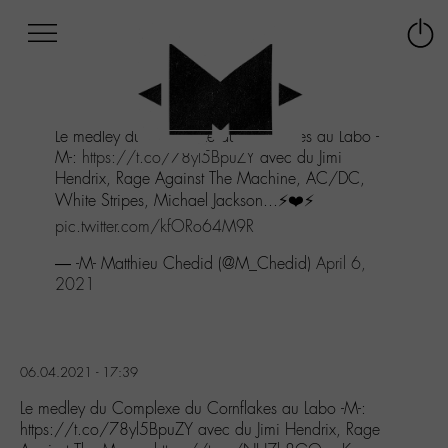
Afficher
Panneau de gestion des cookies
Labo
Connex
-
le
M-
menu
Aller
Le medley du Complexe du Cornflakes au Labo -
au
M-:
https://t.co/78yl5BpuZY
avec du Jimi
menu
Hendrix, Rage Against The Machine, AC/DC,
Aller
White Stripes, Michael Jackson...⚡❤️⚡
au
contenu
pic.twitter.com/kfORo64M9R
Aller
— -M- Matthieu Chedid (@M_Chedid)
April 6,
à
2021
la
recherche
06.04.2021 - 17:39
Le medley du Complexe du Cornflakes au Labo -M-:
https://t.co/78yl5BpuZY avec du Jimi Hendrix, Rage