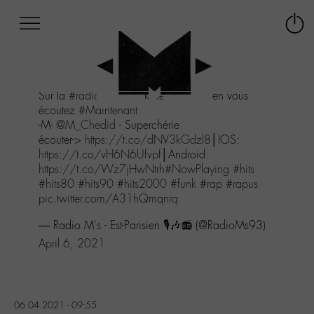
Afficher
Panneau de gestion des cookies
Labo
Connex
-
le
M-
menu
Aller
Sur la
#radio
#poprock
de l'Est-parisien vous
au
écoutez
#Maintenant
menu
-M-
@M_Chedid
- Superchérie
Aller
écouter->
https://t.co/dNV3kGdzl8
│IOS:
au
https://t.co/vH6N6Ufvpf
│Android:
contenu
https://t.co/Wz7jHwNtrh
#NowPlaying
#hits
Aller
#hits80
#hits90
#hits2000
#funk
#rap
#rapus
à
pic.twitter.com/A31hQmqnrq
la
recherche
— Radio M's - Est-Parisien 🎙️🎶📻 (@RadioMs93)
April 6, 2021
06.04.2021 - 09:55