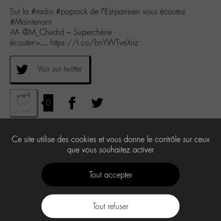
Sur la #radio #poprock de l’Est-parisien vous écoutez
#Maintenant
-M- @M_Chedid – Superchérie
écouter->… https://t.co/bnYWTveXnz
Voir sur twitter
0
Ce site utilise des cookies et vous donne le contrôle sur ceux
que vous souhaitez activer
Tout accepter
Tout refuser