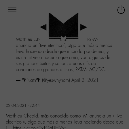
Afficher
Panneau de gestion des cookies
Labo
Connex
-
le
M-
menu
Aller
Matthieu Chedid, más conocido como -M-
au
anuncia un "live eléctrico", algo que más o menos
menu
lleva haciendo desde que inicio la pandemia, y
Aller
es un hit verlo hacer lo que ama, van algunos de
au
sus grandes éxitos y se lanza unos riffs de
contenu
canciones de grandes artistas, RATM, AC/DC...
Aller
à
— 🌴Nath🌴 (@yeswhynath)
April 2, 2021
la
recherche
02.04.2021 - 22:44
Matthieu Chedid, más conocido como -M- anuncia un « live
eléctrico », algo que más o menos lleva haciendo desde que
i… https://t.co/0xTQqUHIWt