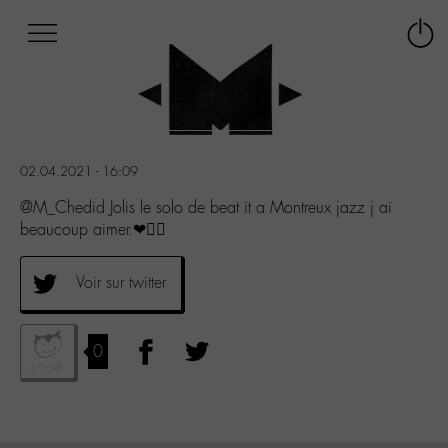
Afficher
Panneau de gestion des cookies
Labo
Connex
-
le
M-
menu
Aller
au
menu
02.04.2021 - 16:09
Aller
au
@M_Chedid Jolis le solo de beat it a Montreux jazz j ai
contenu
beaucoup aimer.❤✌🏽
Aller
à
Voir sur twitter
la
recherche
0