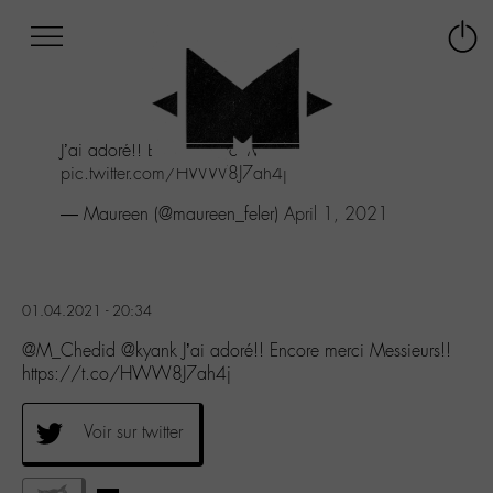
Afficher
Panneau de gestion des cookies
Labo
Connex
-
le
M-
menu
Aller
J’ai adoré!! Encore merci Messieurs!!
au
pic.twitter.com/HWW8J7ah4j
menu
Aller
— Maureen (@maureen_feler)
April 1, 2021
au
contenu
Aller
à
01.04.2021 - 20:34
la
recherche
@M_Chedid @kyank J’ai adoré!! Encore merci Messieurs!!
https://t.co/HWW8J7ah4j
Voir sur twitter