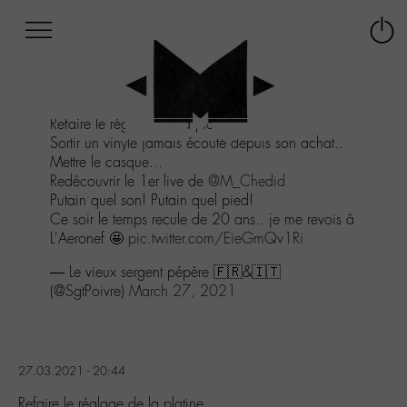
Afficher
Panneau de gestion des cookies
Labo
Connex
-
le
M-
menu
Aller
Refaire le réglage de la platine.
au
Sortir un vinyle jamais écouté depuis son achat..
menu
Mettre le casque...
Aller
Redécouvrir le 1er live de
@M_Chedid
au
Putain quel son! Putain quel pied!
contenu
Ce soir le temps recule de 20 ans.. je me revois â
Aller
L'Aeronef 🤩
pic.twitter.com/EieGmQv1Ri
à
la
— Le vieux sergent pépère 🇫🇷&🇮🇹
recherche
(@SgtPoivre)
March 27, 2021
27.03.2021 - 20:44
Refaire le réglage de la platine.