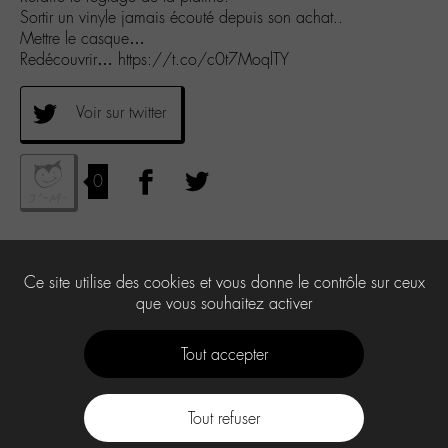
Sortir un vinyle jamais écouté depuis son achat..
Mettre le casque…
Redécouvrir… https://t.co/c0t7MoqlTY
Voir sur twitter
0
Ce site utilise des cookies et vous donne le contrôle sur ceux
que vous souhaitez activer
Tout accepter
Tout refuser