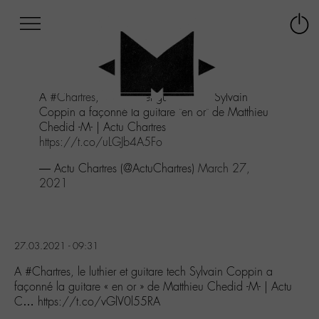
Afficher
Panneau de gestion des cookies
Labo
Connex
-
le
M-
menu
Aller
A
#Chartres
, le luthier et guitare tech Sylvain
au
Coppin a façonné la guitare "en or" de Matthieu
menu
Chedid -M- | Actu Chartres
Aller
https://t.co/uLGJb4A5Fo
au
contenu
— Actu Chartres (@ActuChartres)
March 27,
Aller
2021
à
la
recherche
27.03.2021 - 09:31
A #Chartres, le luthier et guitare tech Sylvain Coppin a
façonné la guitare « en or » de Matthieu Chedid -M- | Actu
C… https://t.co/vGlV0l55RA