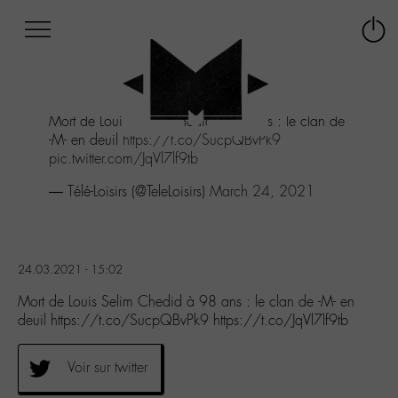
Afficher
Panneau de gestion des cookies
Labo
Connex
-
le
M-
menu
Aller
Mort de Louis Selim Chedid à 98 ans : le clan de
au
-M- en deuil
https://t.co/SucpQBvPk9
menu
pic.twitter.com/JqVl7lf9tb
Aller
au
— Télé-Loisirs (@TeleLoisirs)
March 24, 2021
contenu
Aller
à
la
24.03.2021 - 15:02
recherche
Mort de Louis Selim Chedid à 98 ans : le clan de -M- en
deuil https://t.co/SucpQBvPk9 https://t.co/JqVl7lf9tb
Voir sur twitter