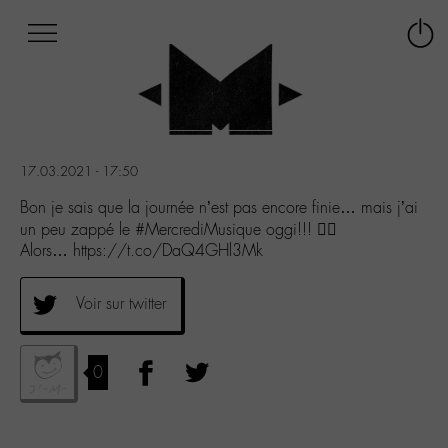
Afficher
Panneau de gestion des cookies
Labo
Connex
-
le
M-
menu
Aller
au
menu
17.03.2021 - 17:50
Aller
au
Bon je sais que la journée n’est pas encore finie… mais j’ai
contenu
un peu zappé le #MercrediMusique oggi!!! 🤦‍♀️
Aller
Alors… https://t.co/DaQ4GHl3Mk
à
la
Voir sur twitter
recherche
0