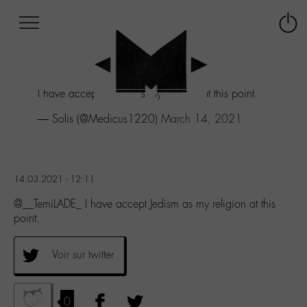
Afficher
Panneau de gestion des cookies
Labo
Connex
-
le
M-
menu
Aller
I have accept Jedism as my religion at this point.
au
menu
— Solis (@Medicus1220)
March 14, 2021
Aller
au
contenu
Aller
14.03.2021 - 12:11
à
la
@__TemiLADE_ I have accept Jedism as my religion at this
recherche
point.
Voir sur twitter
0