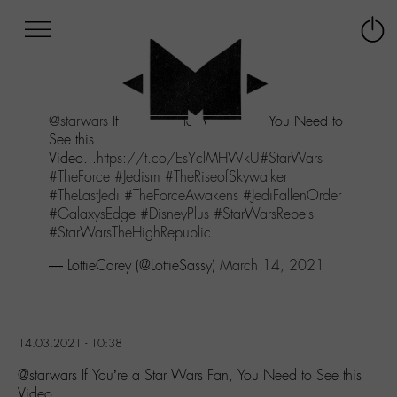
Afficher
Panneau de gestion des cookies
Labo
Connex
-
le
M-
menu
Aller
@starwars
If You're a Star Wars Fan, You Need to
au
See this
menu
Video...
https://t.co/EsYclMHWkU
#StarWars
Aller
#TheForce
#Jedism
#TheRiseofSkywalker
au
#TheLastJedi
#TheForceAwakens
#JediFallenOrder
contenu
#GalaxysEdge
#DisneyPlus
#StarWarsRebels
Aller
#StarWarsTheHighRepublic
à
la
— LottieCarey (@LottieSassy)
March 14, 2021
recherche
14.03.2021 - 10:38
@starwars If You’re a Star Wars Fan, You Need to See this
Video…