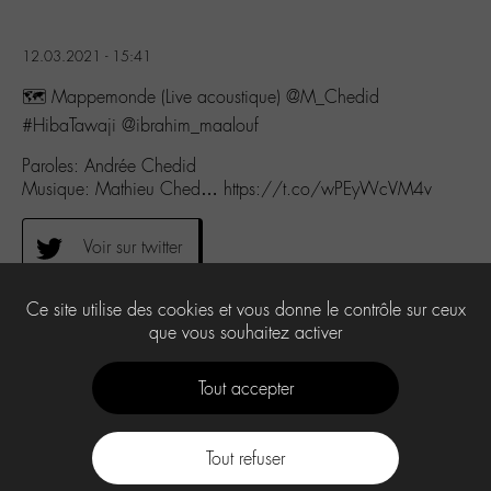
12.03.2021 - 15:41
🗺 Mappemonde (Live acoustique) @M_Chedid
#HibaTawaji @ibrahim_maalouf
Paroles: Andrée Chedid
Musique: Mathieu Ched… https://t.co/wPEyWcVM4v
Voir sur twitter
Ce site utilise des cookies et vous donne le contrôle sur ceux
0
que vous souhaitez activer
Tout accepter
Tout refuser