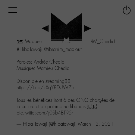
Afficher
Panneau de gestion des cookies
Labo
Connex
-
le
M-
menu
Aller
🗺 Mappemonde (Live acoustique)
@M_Chedid
au
menu
#HibaTawaji
@ibrahim_maalouf
Aller
au
Paroles: Andrée Chedid
contenu
Musique: Mathieu Chedid
Aller
à
Disponible en streaming👇🏻
la
https://t.co/zXqY8DUW7u
recherche
Tous les bénéfices iront à des ONG chargées de
la culture et du patrimoine libanais 🇱🇧
pic.twitter.com/j0Sb4BT95r
— Hiba Tawaji (@hibatawaji)
March 12, 2021