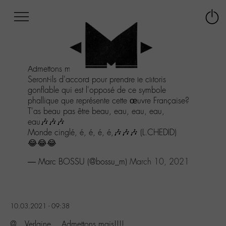
Afficher
Panneau de gestion des cookies
Labo
Connex
-
le
M-
menu
Aller
Admettons mais!!!!
au
Seront-ils d'accord pour prendre le clitoris
menu
gonflable qui est l'opposé de ce symbole
Aller
phallique que représente cette œuvre Française?
au
T'as beau pas être beau, eau, eau, eau,
contenu
eau🎶🎶🎶
Aller
Monde cinglé, é, é, é, é,🎶🎶🎶 (L.CHEDID)
à
😂😂😂
la
recherche
— Marc BOSSU (@bossu_m)
March 10, 2021
10.03.2021 - 09:38
@__Verlaine__ Admettons mais!!!!