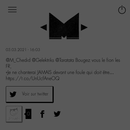
Afficher
Panneau de gestion des cookies
Labo
Connex
-
le
M-
menu
Aller
au
menu
03.03.2021 - 16:03
Aller
au
@M_Chedid @Gelektriks @Taratata Bougez vous le fion les
contenu
FR,
Aller
«Je ne chanterai JAMAIS devant une foule qui doit être…
à
https://t.co/UnUcfAneOQ
la
recherche
Voir sur twitter
0