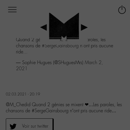
Afficher
Panneau de gestion des cookies
Labo
Connex
-
le
M-
menu
Aller
Quand 2 génies se mixent ❤...Les paroles, les
au
chansons de
#SergeGainsbourg
n'ont pris aucune
menu
ride...
Aller
au
— Sophie Hugues (@SHuguesMrs)
March 2,
contenu
2021
Aller
à
la
recherche
02.03.2021 - 20:19
@M_Chedid Quand 2 génies se mixent ❤…Les paroles, les
chansons de #SergeGainsbourg n’ont pris aucune ride…
Voir sur twitter