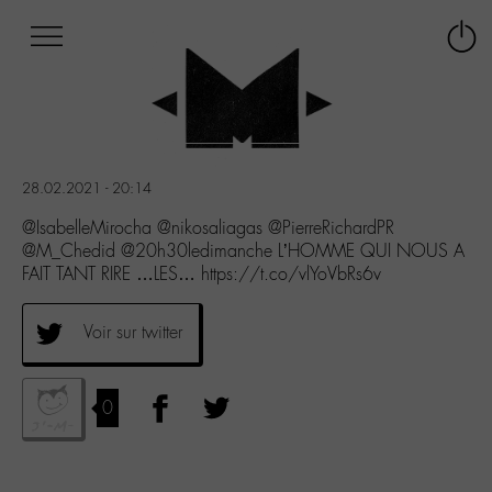
Afficher
Panneau de gestion des cookies
Labo
Connex
-
le
M-
menu
Aller
au
menu
28.02.2021 - 20:14
Aller
au
@IsabelleMirocha @nikosaliagas @PierreRichardPR
contenu
@M_Chedid @20h30ledimanche L’HOMME QUI NOUS A
Aller
FAIT TANT RIRE …LES… https://t.co/vlYoVbRs6v
à
la
Voir sur twitter
recherche
0