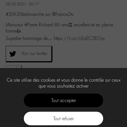
28.02.2021 - 20:17
#20h30ledimanche sur @France2tv
Monsieur #Pierre Richard 86 ans👏 excellent et en pleine
forme👍
Superbe hommage de… https://t.co/cEaEC5EOys
Voir sur twitter
0
Ce site utilise des cookies et vous donne le contrôle sur ceux
que vous souhaitez activer
Tout accepter
Tout refuser