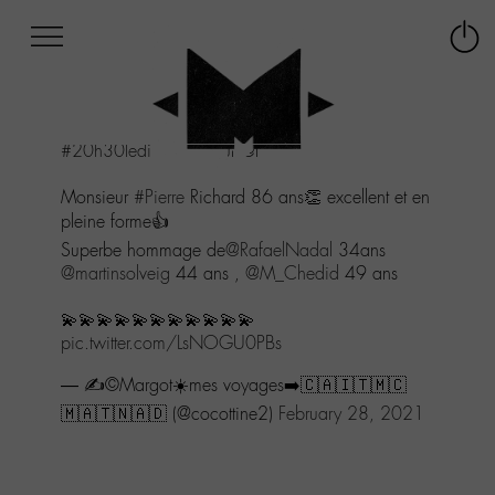
Afficher
Panneau de gestion des cookies
Labo
Connex
-
le
M-
menu
Aller
#20h30ledimanche
sur @France2tv
au
menu
Monsieur
#Pierre
Richard 86 ans👏 excellent et en
Aller
pleine forme👍
au
contenu
Superbe hommage de
@RafaelNadal
34ans
Aller
@martinsolveig
44 ans ,
@M_Chedid
49 ans
à
la
💫💫💫💫💫💫💫💫💫💫💫
recherche
pic.twitter.com/LsNOGU0PBs
— ✍©Margot☀️mes voyages➡️🇨🇦🇮🇹🇲🇨
🇲🇦🇹🇳🇦🇩 (@cocottine2)
February 28, 2021