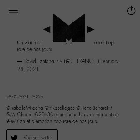
Afficher
Panneau de gestion des cookies
Labo
Connex
-
le
M-
menu
Aller
Un vrai moment de télévision et d’émotion trop
au
rare de nos jours
menu
Aller
— David Fontana ⭐️⭐️ (@DF_FRANCE_)
February
au
28, 2021
contenu
Aller
à
la
recherche
28.02.2021 - 20:26
@IsabelleMirocha @nikosaliagas @PierreRichardPR
@M_Chedid @20h30ledimanche Un vrai moment de
télévision et d’émotion trop rare de nos jours
Voir sur twitter