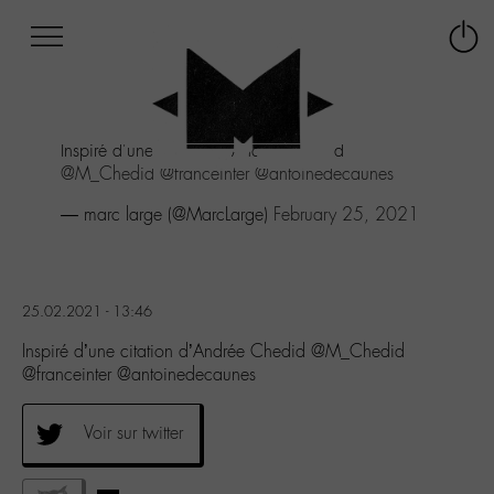
Afficher
Panneau de gestion des cookies
Labo
Connex
-
le
M-
menu
Aller
Inspiré d'une citation d'Andrée Chedid
au
@M_Chedid
@franceinter
@antoinedecaunes
menu
Aller
— marc large (@MarcLarge)
February 25, 2021
au
contenu
Aller
à
25.02.2021 - 13:46
la
recherche
Inspiré d’une citation d’Andrée Chedid @M_Chedid
@franceinter @antoinedecaunes
Voir sur twitter