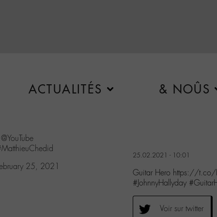
ACTUALITÉS
& NOÛS
a
@YouTube
#MatthieuChedid
25.02.2021 - 10:01
ebruary 25, 2021
Guitar Hero https://t.
#JohnnyHallyday #Guitar
Voir sur twitter