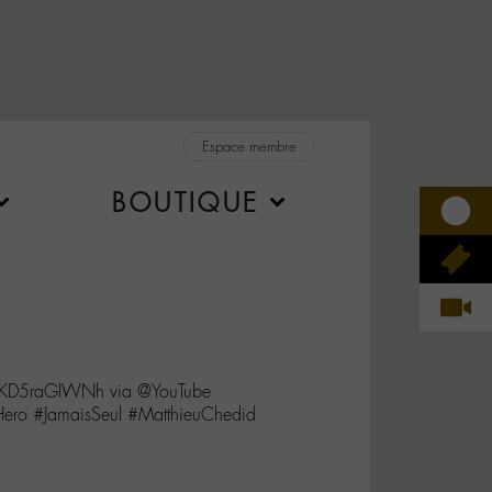
Espace membre
BOUTIQUE
co/KD5raGIWNh via @YouTube
Hero #JamaisSeul #MatthieuChedid