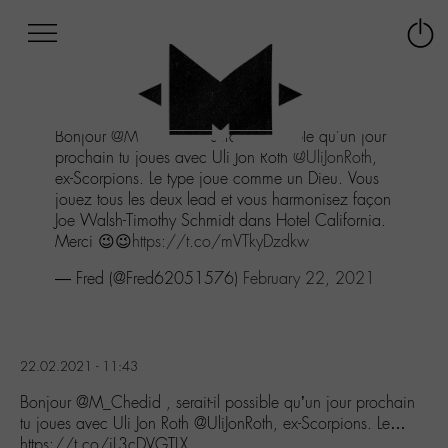
Afficher
Panneau de gestion des cookies
Labo
Connex
-
le
M-
menu
Aller
Bonjour
@M_Chedid
, serait-il possible qu'un jour
au
prochain tu joues avec Uli Jon Roth
@UliJonRoth
,
menu
ex-Scorpions. Le type joue comme un Dieu. Vous
Aller
jouez tous les deux lead et vous harmonisez façon
au
Joe Walsh-Timothy Schmidt dans Hotel California.
contenu
Merci 😉😉
https://t.co/mVTkyDzdkw
Aller
à
— Fred (@Fred62051576)
February 22, 2021
la
recherche
22.02.2021 - 11:43
Bonjour @M_Chedid , serait-il possible qu’un jour prochain
tu joues avec Uli Jon Roth @UliJonRoth, ex-Scorpions. Le…
https://t.co/jL3cDVGTLX