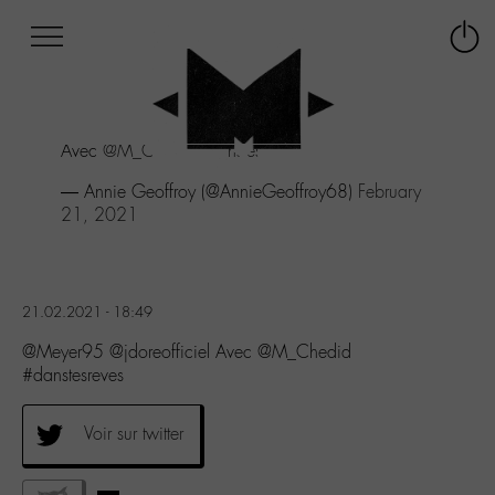
Afficher
Panneau de gestion des cookies
Labo
Connex
-
le
M-
menu
Aller
Avec
@M_Chedid
#danstesreves
au
menu
— Annie Geoffroy (@AnnieGeoffroy68)
February
Aller
21, 2021
au
contenu
Aller
à
21.02.2021 - 18:49
la
recherche
@Meyer95 @jdoreofficiel Avec @M_Chedid
#danstesreves
Voir sur twitter