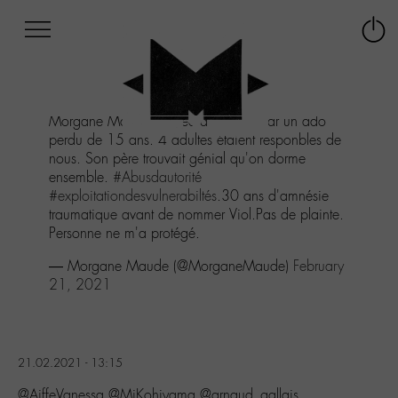
Afficher
Panneau de gestion des cookies
Labo
Connex
-
le
M-
menu
Aller
Morgane Maude. Violée à 10 ans par un ado
au
perdu de 15 ans. 4 adultes étaient responbles de
menu
nous. Son père trouvait génial qu'on dorme
Aller
ensemble.
#Abusdautorité
au
#exploitationdesvulnerabiltés
.30 ans d'amnésie
contenu
traumatique avant de nommer Viol.Pas de plainte.
Aller
Personne ne m'a protégé.
à
la
— Morgane Maude (@MorganeMaude)
February
recherche
21, 2021
21.02.2021 - 13:15
@AiffeVanessa @MiKohiyama @arnaud_gallais