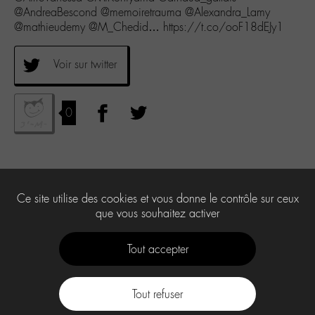
@AndreaBescond @memoiretrauma @Alexandra_Lamy
@mathieudemy @M_Chedid… https://t.co/ooF18dEJy1
Voir sur twitter
0
Ce site utilise des cookies et vous donne le contrôle sur ceux
que vous souhaitez activer
Tout accepter
Tout refuser