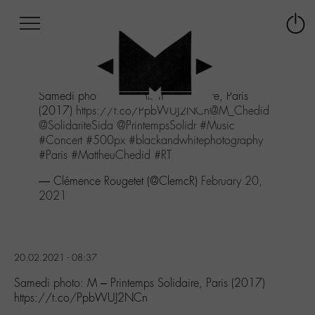
Afficher
Panneau de gestion des cookies
Labo
Connex
-
le
M-
menu
Aller
Samedi photo: M - Printemps Solidaire, Paris
au
(2017)
https://t.co/PpbWUJ2NCn
@M_Chedid
menu
@SolidariteSida
@PrintempsSolidr
#Music
Aller
#Concert
#500px
#blackandwhitephotography
au
#Paris
#MattheuChedid
#RT
contenu
Aller
— Clémence Rougetet (@ClemcR)
February 20,
à
2021
la
recherche
20.02.2021 - 08:37
Samedi photo: M – Printemps Solidaire, Paris (2017)
https://t.co/PpbWUJ2NCn