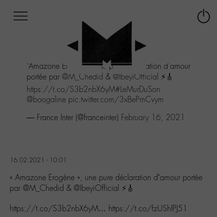
Afficher
Panneau de gestion des cookies
Labo
Connex
-
le
M-
menu
Aller
"Amazone Erogène", une pure déclaration d'amour
au
portée par
@M_Chedid
&
@IbeyiOfficial
⚡🎸
menu
Aller
https://t.co/S3b2nbX6yM
#LeMurDuSon
au
@boogaline
pic.twitter.com/3xBePmCvym
contenu
— France Inter (@franceinter)
February 16, 2021
Aller
à
la
recherche
16.02.2021 - 10:01
« Amazone Erogène », une pure déclaration d’amour portée
par @M_Chedid & @IbeyiOfficial ⚡🎸
https://t.co/S3b2nbX6yM… https://t.co/fzUShIPJ51