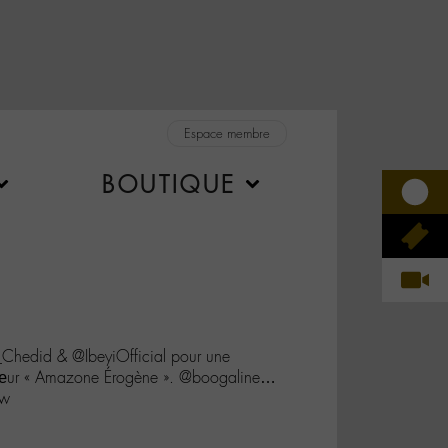
Espace membre
BOUTIQUE
edid & @IbeyiOfficial pour une
cœur « Amazone Érogène ». @boogaline…
qw