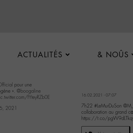
ACTUALITÉS
& NOÛS
fficial
pour une
ogène ».
@boogaline
16.02.2021 - 07:07
ic.twitter.com/fYteyRZb0E
7h22 #LeMurDuSon @M_Ch
16, 2021
collaboration au grand 
https://t.co/pgW9dLTk