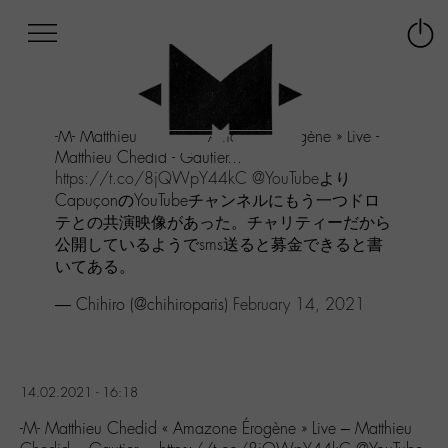
Afficher
Panneau de gestion des cookies
Labo
Connex
-
le
M-
menu
Aller
-M- Matthieu Chedid « Amazone Érogène » Live -
au
Matthieu Chedid - Gautier...
menu
https://t.co/8jQWpY44kC
@YouTube
より
Aller
CapuçonのYouTubeチャンネルにもう一つドロ
au
テとの共演映像があった。チャリティーだから
contenu
公開しているようでsms送ると募金できると書
Aller
à
いてある。
la
— Chihiro (@chihiroparis)
February 14, 2021
recherche
14.02.2021 - 16:18
-M- Matthieu Chedid « Amazone Érogène » Live – Matthieu