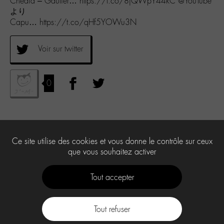
Chedid – Gautier… https://t.co/8jQWpY44kC @YouTube
より
Capu… https://t.co/qHf5YOWu3N
Voir sur twitter
0
Ce site utilise des cookies et vous donne le contrôle sur ceux
que vous souhaitez activer
Tout accepter
Tout refuser