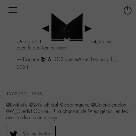
Afficher
Panneau de gestion des cookies
Labo
Connex
-
le
M-
menu
Aller
Ooh oui !! La chanson de M est génial, en feat
au
avec le duo féminin Ibeyi
menu
Aller
— Daphne 📚 🎸 (@ChapelierAlice)
February 13,
au
2021
contenu
Aller
à
la
recherche
13.02.2021 - 19:18
@LivyEtoile @24S_official @lebonmarche @GalerieTemplon
@M_Chedid Ooh oui !! La chanson de M est génial, en feat
avec le duo féminin Ibeyi
Voir sur twitter