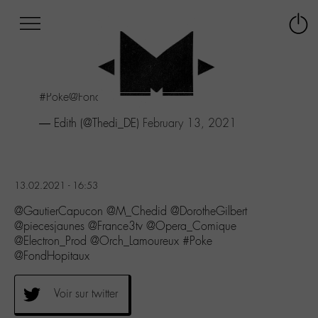
Afficher
Panneau de gestion des cookies
Labo
Connex
-
le
M-
menu
Aller
#Poke
@FondHopitaux
au
menu
— Edith (@Thedi_DE)
February 13, 2021
Aller
au
contenu
Aller
13.02.2021 - 16:53
à
la
@GautierCapucon @M_Chedid @DorotheGilbert
recherche
@piecesjaunes @France3tv @Opera_Comique
@Electron_Prod @Orch_Lamoureux #Poke
@FondHopitaux
Voir sur twitter