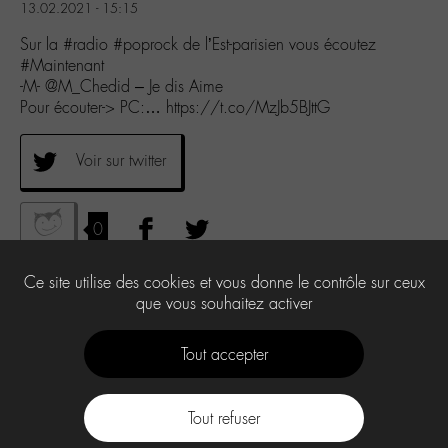
13.02.2021 - 15:15
Sur la #radio #poprock de l’Est-parisien vous écoutez
#Maintenant
-M- @M_Chedid – Je dis Aime
Pour écouter-> PC:… https://t.co/MzJb5BJttG
Voir sur twitter
0
Ce site utilise des cookies et vous donne le contrôle sur ceux
que vous souhaitez activer
Tout accepter
Tout refuser