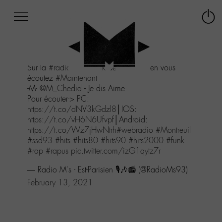
Afficher
Panneau de gestion des cookies
Labo
Connex
-
le
M-
menu
Aller
Sur la
#radio
#poprock
de l'Est-parisien vous
au
écoutez
#Maintenant
menu
-M-
@M_Chedid
- Je dis Aime
Aller
Pour écouter-> PC:
au
https://t.co/dNV3kGdzl8
│IOS:
contenu
https://t.co/vH6N6Ufvpf
│Android:
Aller
https://t.co/Wz7jHwNtrh
#webradio
#Montreuil
à
#ssd93
#hits
#hits80
#hits90
#hits2000
#funk
la
#rap
#rapus
pic.twitter.com/izG1qytz7r
recherche
— Radio M's - Est-Parisien 🎙️🎶📻 (@RadioMs93)
February 13, 2021