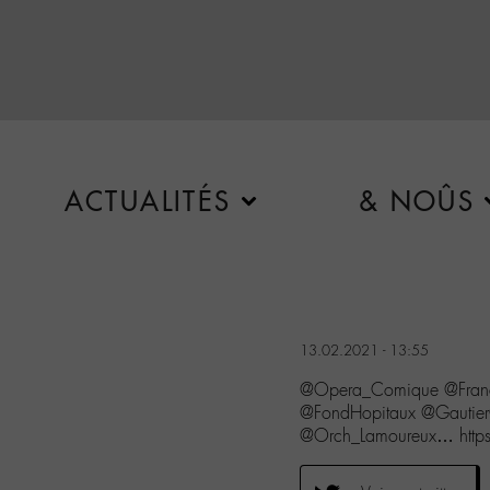
ACTUALITÉS
& NOÛS
13.02.2021 - 13:55
@Opera_Comique @Franc
@FondHopitaux @Gauti
@Orch_Lamoureux… http