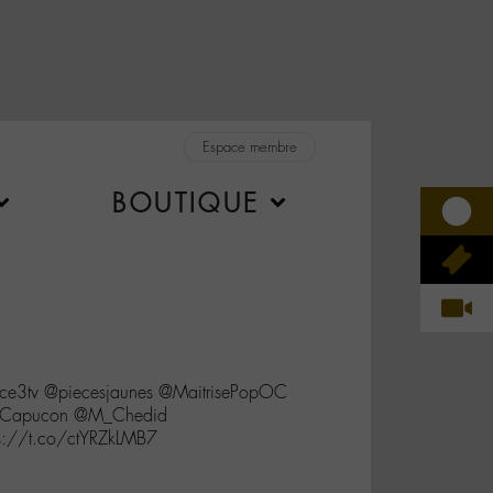
Espace membre
BOUTIQUE
e3tv @piecesjaunes @MaitrisePopOC
erCapucon @M_Chedid
s://t.co/ctYRZkLMB7